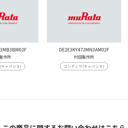
03MB3BM02F
DE2E3KY472MN3AM02F
製作所
村田製作所
(キャパシタ)
コンデンサ(キャパシタ)
この商品に関する
お問い合わせはこちら