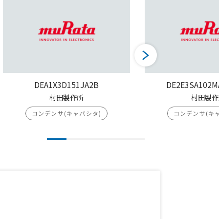
DEA1X3D151JA2B
DE2E3SA102M
村田製作所
村田製作
コンデンサ(キャパシタ)
コンデンサ(キ