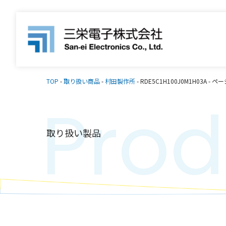
TOP
-
取り扱い商品
-
村田製作所
-
RDE5C1H100J0M1H03A
-
ページ
Prod
取り扱い製品