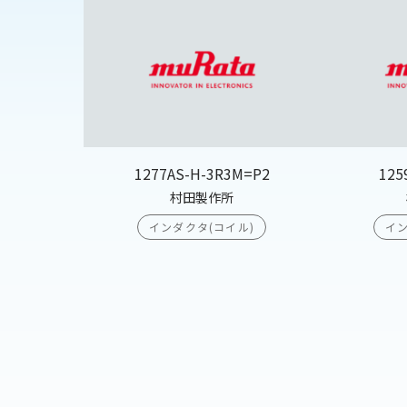
1277AS-H-3R3M=P2
125
村田製作所
インダクタ(コイル)
イン