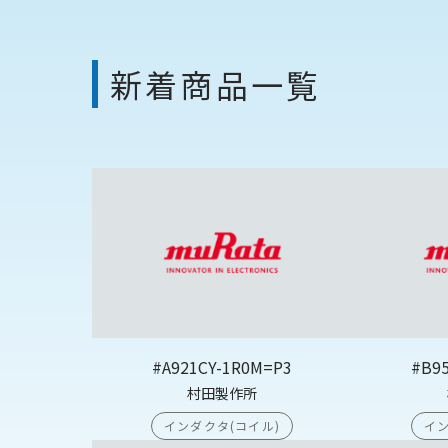
新着商品一覧
#A921CY-1R0M=P3
#B9
村田製作所
インダクタ(コイル)
イン