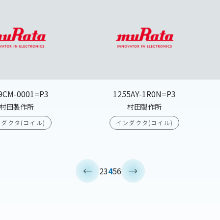
9CM-0001=P3
1255AY-1R0N=P3
村田製作所
村田製作所
ダクタ(コイル)
インダクタ(コイル)
<
>
2
3
4
5
6