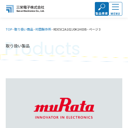
製品検索
MENU
TOP
-
取り扱い商品
-
村田製作所
-
RDE5C2A102J0K1H03B
-
ページ 3
Products
取り扱い製品