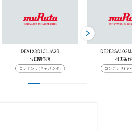
DEA1X3D151JA2B
DE2E3SA102M
村田製作所
村田製作
コンデンサ(キャパシタ)
コンデンサ(キ