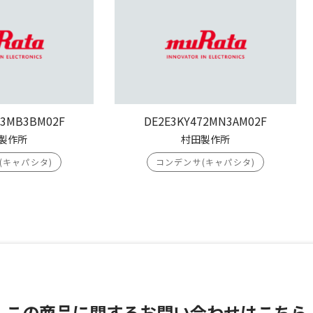
03MB3BM02F
DE2E3KY472MN3AM02F
製作所
村田製作所
(キャパシタ)
コンデンサ(キャパシタ)
この商品に関する
お問い合わせはこちら