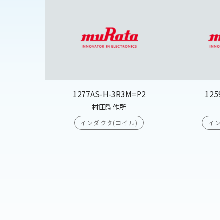
1277AS-H-3R3M=P2
125
村田製作所
インダクタ(コイル)
イン