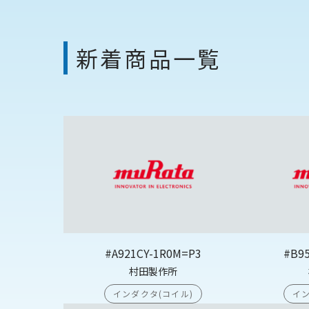
新着商品一覧
#A921CY-1R0M=P3
#B9
村田製作所
インダクタ(コイル)
イン