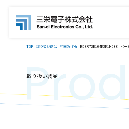
TOP
-
取り扱い商品
-
村田製作所
-
RDER72E104K2K1H03B
-
ページ
Prod
取り扱い製品