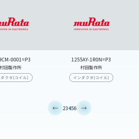
9CM-0001=P3
1255AY-1R0N=P3
村田製作所
村田製作所
ダクタ(コイル)
インダクタ(コイル)
<
>
2
3
4
5
6