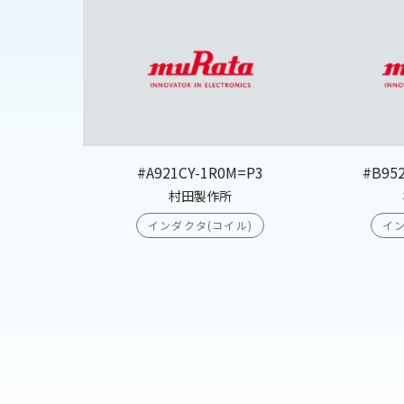
#A921CY-1R0M=P3
#B95
村田製作所
インダクタ(コイル)
イン