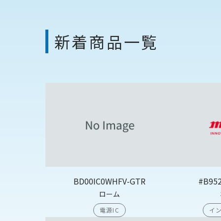
新着商品一覧
BD00IC0WHFV-GTR
#B95
ローム
電源IC
イン