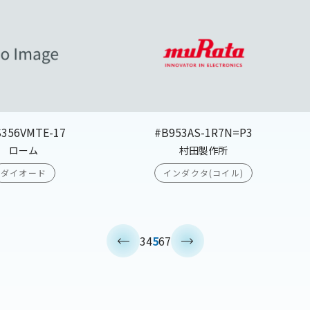
S356VMTE-17
#B953AS-1R7N=P3
ローム
村田製作所
ダイオード
インダクタ(コイル)
<
>
3
4
5
6
7