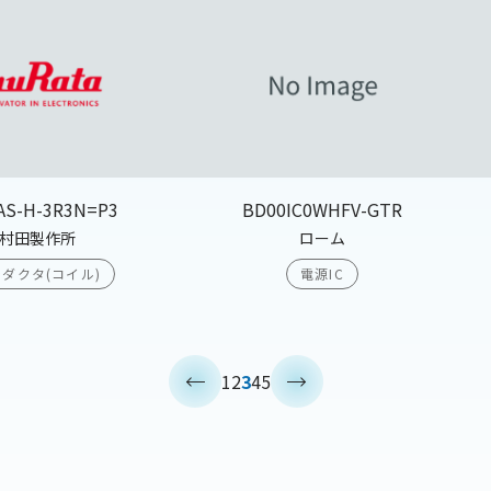
AS-H-3R3N=P3
BD00IC0WHFV-GTR
村田製作所
ローム
ダクタ(コイル)
電源IC
<
>
1
2
3
4
5