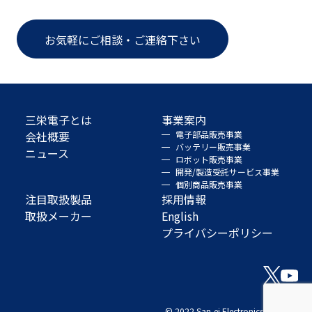
お気軽にご相談・ご連絡下さい
三栄電子とは
事業案内
会社概要
電子部品販売事業
バッテリー販売事業
ニュース
ロボット販売事業
開発/製造受託サービス事業
個別商品販売事業
注目取扱製品
採用情報
取扱メーカー
English
プライバシーポリシー
© 2022 San-ei Electronics Co., Ltd.