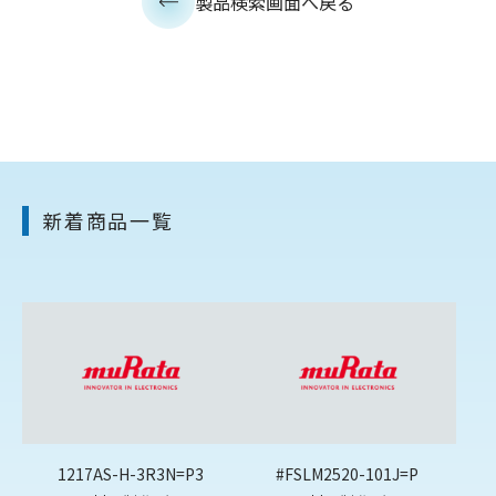
製品検索画面へ戻る
新着商品一覧
1217AS-H-3R3N=P3
#FSLM2520-101J=P