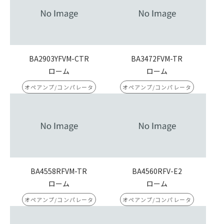
BA2903YFVM-CTR
BA3472FVM-TR
ローム
ローム
オペアンプ/コンパレータ
オペアンプ/コンパレータ
BA4558RFVM-TR
BA4560RFV-E2
ローム
ローム
オペアンプ/コンパレータ
オペアンプ/コンパレータ