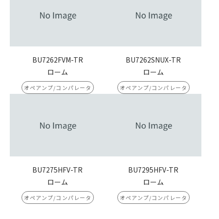
BU7262FVM-TR
BU7262SNUX-TR
ローム
ローム
オペアンプ/コンパレータ
オペアンプ/コンパレータ
BU7275HFV-TR
BU7295HFV-TR
ローム
ローム
オペアンプ/コンパレータ
オペアンプ/コンパレータ