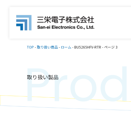
TOP
-
取り扱い商品
-
ローム
-
BU5265HFV-RTR
-
ページ 3
Prod
取り扱い製品