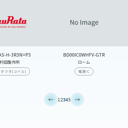
AS-H-3R3N=P3
BD00IC0WHFV-GTR
村田製作所
ローム
ダクタ(コイル)
電源IC
<
>
1
2
3
4
5