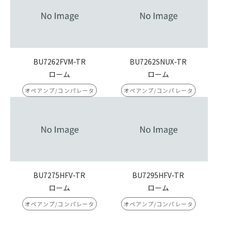
BU7262FVM-TR
BU7262SNUX-TR
ローム
ローム
オペアンプ/コンパレータ
オペアンプ/コンパレータ
BU7275HFV-TR
BU7295HFV-TR
ローム
ローム
オペアンプ/コンパレータ
オペアンプ/コンパレータ