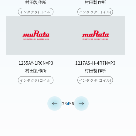
村田製作所
村田製作所
インダクタ(コイル)
インダクタ(コイル)
1255AY-1R0N=P3
1217AS-H-4R7N=P3
村田製作所
村田製作所
インダクタ(コイル)
インダクタ(コイル)
<
>
2
3
4
5
6