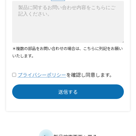
＊複数の部品をお問い合わせの場合は、こちらに列記をお願い
いたします。
プライバシーポリシー
を確認し同意します。