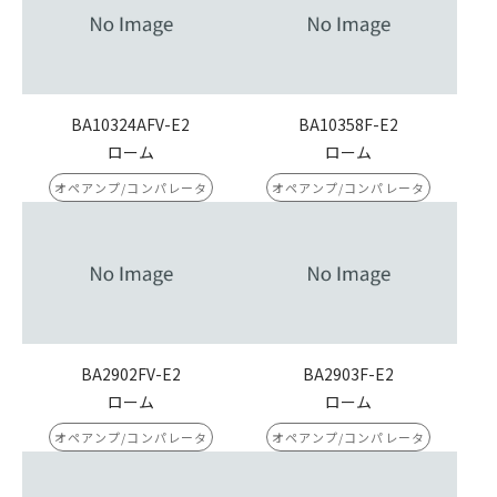
BA10324AFV-E2
BA10358F-E2
ローム
ローム
オペアンプ/コンパレータ
オペアンプ/コンパレータ
BA2902FV-E2
BA2903F-E2
ローム
ローム
オペアンプ/コンパレータ
オペアンプ/コンパレータ