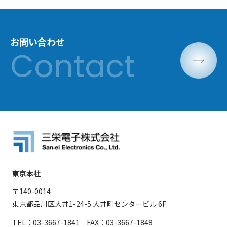
お問い合わせ
東京本社
〒140-0014
東京都品川区大井1-24-5 大井町センタービル 6F
TEL：03-3667-1841 FAX：03-3667-1848