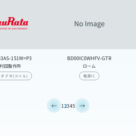
53AS-151M=P3
BD00IC0WHFV-GTR
村田製作所
ローム
ダクタ(コイル)
電源IC
<
>
1
2
3
4
5