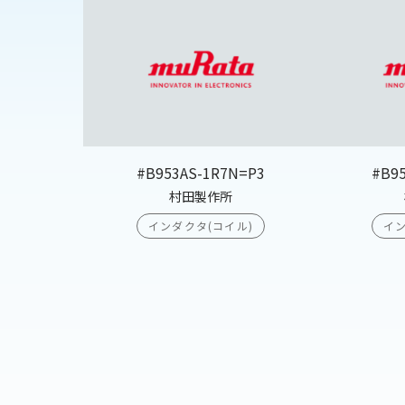
#B953AS-1R7N=P3
#B9
村田製作所
インダクタ(コイル)
イン