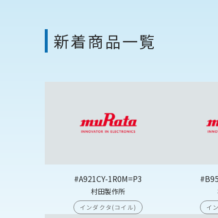
新着商品一覧
#A921CY-1R0M=P3
#B9
村田製作所
インダクタ(コイル)
イン