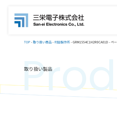
TOP
-
取り扱い商品
-
村田製作所
-
GRM1554C1H2R0CA01D
-
ペー
Prod
取り扱い製品