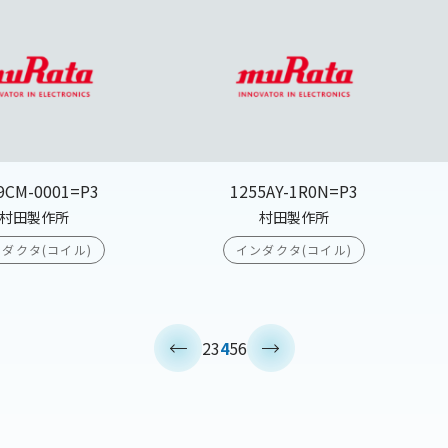
9CM-0001=P3
1255AY-1R0N=P3
村田製作所
村田製作所
ダクタ(コイル)
インダクタ(コイル)
<
>
2
3
4
5
6