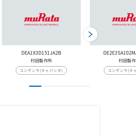
DEA1X3D151JA2B
DE2E3SA102M
村田製作所
村田製作
コンデンサ(キャパシタ)
コンデンサ(キ