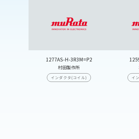
1277AS-H-3R3M=P2
125
村田製作所
インダクタ(コイル)
イン