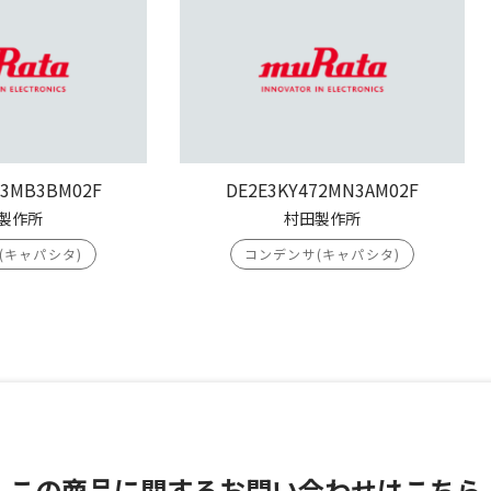
03MB3BM02F
DE2E3KY472MN3AM02F
製作所
村田製作所
(キャパシタ)
コンデンサ(キャパシタ)
この商品に関する
お問い合わせはこちら