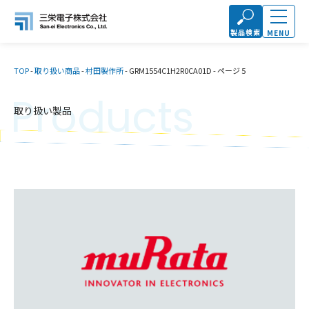
製品検索
MENU
TOP
-
取り扱い商品
-
村田製作所
-
GRM1554C1H2R0CA01D
-
ページ 5
Products
取り扱い製品