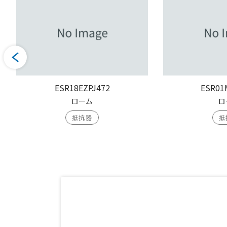
ESR18EZPJ472
ESR01
ローム
ロ
抵抗器
抵