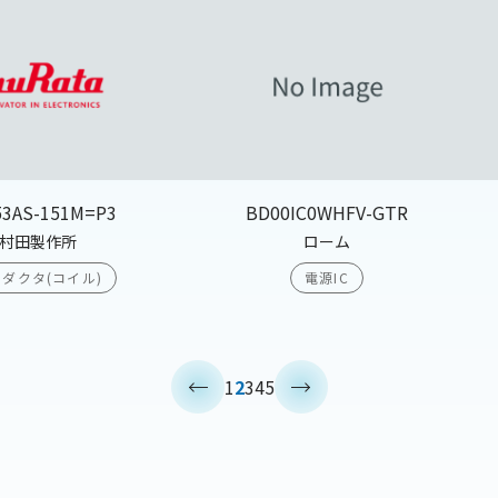
53AS-151M=P3
BD00IC0WHFV-GTR
村田製作所
ローム
ダクタ(コイル)
電源IC
<
>
1
2
3
4
5