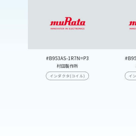
#B953AS-1R7N=P3
#B9
村田製作所
インダクタ(コイル)
イン