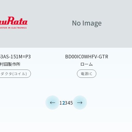
53AS-151M=P3
BD00IC0WHFV-GTR
村田製作所
ローム
ダクタ(コイル)
電源IC
<
>
1
2
3
4
5