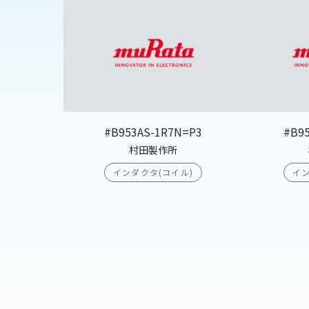
#B953AS-1R7N=P3
#B9
村田製作所
インダクタ(コイル)
イン