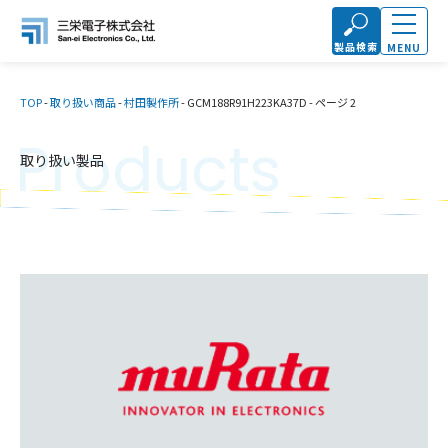
製品検索
MENU
TOP
-
取り扱い商品
-
村田製作所
-
GCM188R91H223KA37D
-
ページ 2
Products
取り扱い製品