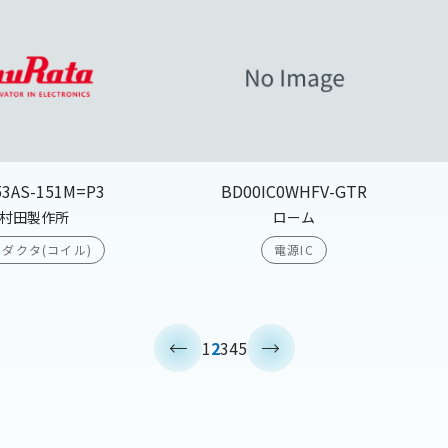
53AS-151M=P3
BD00IC0WHFV-GTR
村田製作所
ローム
ダクタ(コイル)
電源IC
<
>
1
2
3
4
5