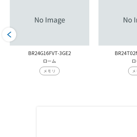
BR24G16FVT-3GE2
BR24T02
ローム
ロ
メモリ
メ