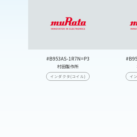
#B953AS-1R7N=P3
#B9
村田製作所
インダクタ(コイル)
イン