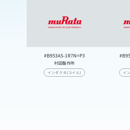
#B953AS-1R7N=P3
#B9
村田製作所
インダクタ(コイル)
イン