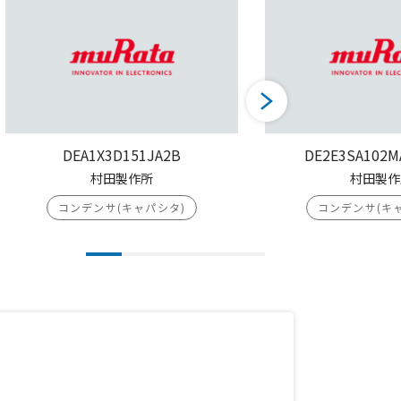
DEA1X3D151JA2B
DE2E3SA102M
村田製作所
村田製作
コンデンサ(キャパシタ)
コンデンサ(キ