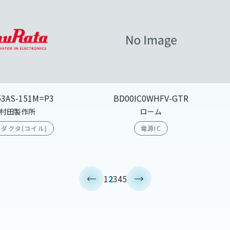
53AS-151M=P3
BD00IC0WHFV-GTR
村田製作所
ローム
ダクタ(コイル)
電源IC
<
>
1
2
3
4
5