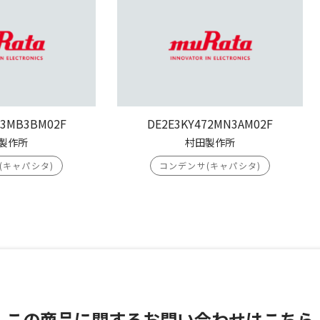
03MB3BM02F
DE2E3KY472MN3AM02F
製作所
村田製作所
(キャパシタ)
コンデンサ(キャパシタ)
この商品に関する
お問い合わせはこちら