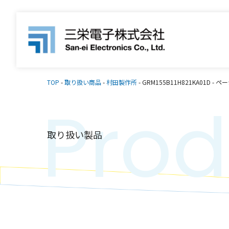
TOP
-
取り扱い商品
-
村田製作所
-
GRM155B11H821KA01D
-
ペー
Prod
取り扱い製品